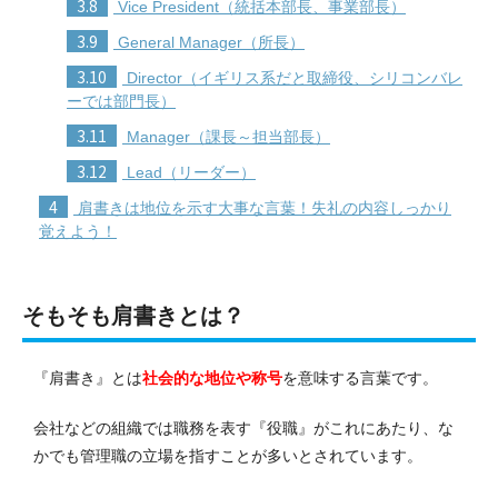
3.8
Vice President（統括本部長、事業部長）
3.9
General Manager（所長）
3.10
Director（イギリス系だと取締役、シリコンバレ
ーでは部門長）
3.11
Manager（課長～担当部長）
3.12
Lead（リーダー）
4
肩書きは地位を示す大事な言葉！失礼の内容しっかり
覚えよう！
そもそも肩書きとは？
『肩書き』とは
社会的な地位や称号
を意味する言葉です。
会社などの組織では職務を表す『役職』がこれにあたり、な
かでも管理職の立場を指すことが多いとされています。