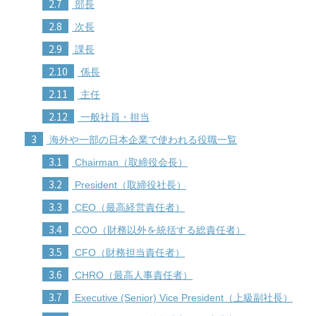
2.7
部長
2.8
次長
2.9
課長
2.10
係長
2.11
主任
2.12
一般社員・担当
3
海外や一部の日本企業で使われる役職一覧
3.1
Chairman（取締役会長）
3.2
President（取締役社長）
3.3
CEO（最高経営責任者）
3.4
COO（財務以外を統括する総責任者）
3.5
CFO（財務担当責任者）
3.6
CHRO（最高人事責任者）
3.7
Executive (Senior) Vice President（上級副社長）