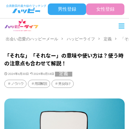
男性登録
女性登録
出会い恋愛のハッピーメール
ハッピーライフ
定義
「そ
「それな」「それなー」の意味や使い方は？使う時
の注意点も合わせて解説！
定義
2024年6月30日
2024年6月18日
ノウハウ
用語解説
男女向け