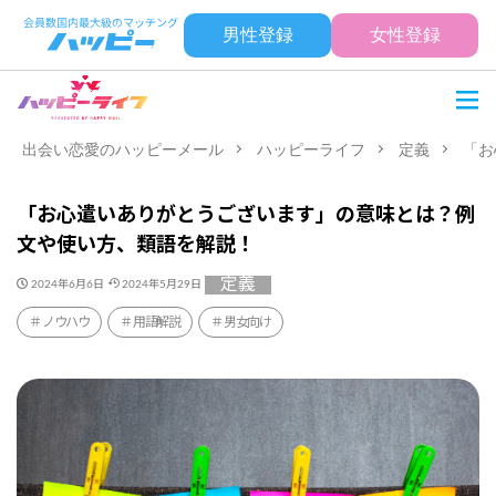
男性登録
女性登録
出会い恋愛のハッピーメール
ハッピーライフ
定義
「お
「お心遣いありがとうございます」の意味とは？例
文や使い方、類語を解説！
定義
2024年6月6日
2024年5月29日
ノウハウ
用語解説
男女向け