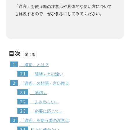
「適宜」を使う際の注意点や具体的な使い方について
も解説するので、ぜひ参考にしてみてください。
目次
1
「適宜」とは？
1.1
「随時」との違い
2
「適宜」の類語・言い換え
2.1
「適切」
2.2
「ふさわしい」
2.3
「必要に応じて」
3
「適宜」を使う際の注意点
3.1
目上に使わない