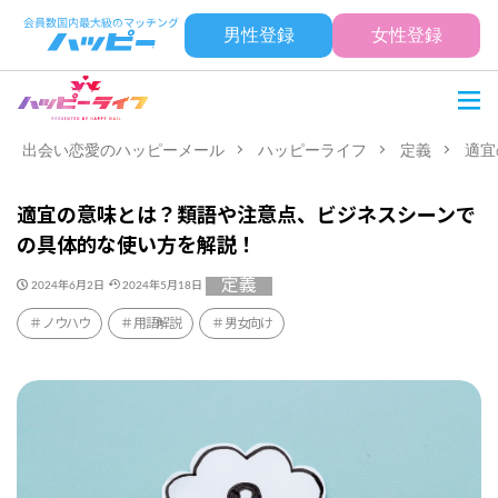
男性登録
女性登録
出会い恋愛のハッピーメール
ハッピーライフ
定義
適宜
適宜の意味とは？類語や注意点、ビジネスシーンで
の具体的な使い方を解説！
定義
2024年6月2日
2024年5月18日
ノウハウ
用語解説
男女向け