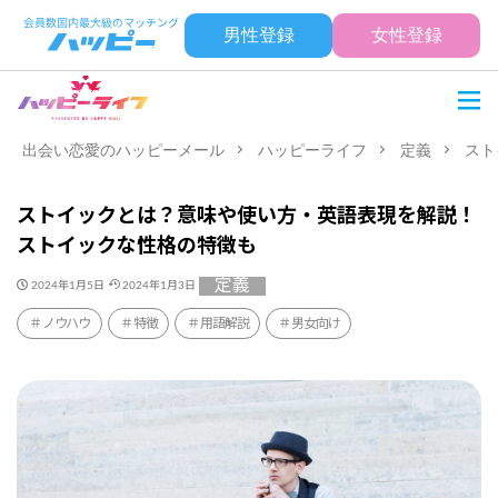
男性登録
女性登録
出会い恋愛のハッピーメール
ハッピーライフ
定義
スト
ストイックとは？意味や使い方・英語表現を解説！
ストイックな性格の特徴も
定義
2024年1月5日
2024年1月3日
ノウハウ
特徴
用語解説
男女向け