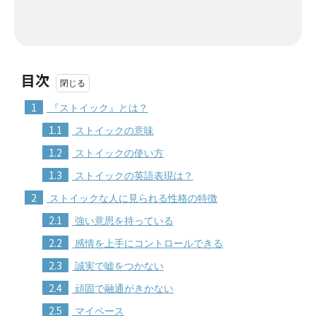
目次
1
『ストイック』とは？
1.1
ストイックの意味
1.2
ストイックの使い方
1.3
ストイックの英語表現は？
2
ストイックな人に見られる性格の特徴
2.1
強い意思を持っている
2.2
感情を上手にコントロールできる
2.3
誠実で嘘をつかない
2.4
頑固で融通がきかない
2.5
マイペース