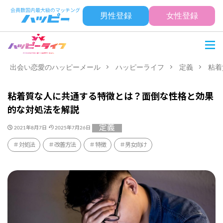
男性登録
女性登録
出会い恋愛のハッピーメール
ハッピーライフ
定義
粘着
粘着質な人に共通する特徴とは？面倒な性格と効果
的な対処法を解説
定義
2021年8月7日
2025年7月26日
対処法
改善方法
特徴
男女向け