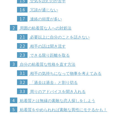
1.5
空気を読むのが苦手
1.6
冗談が通じない
1.7
連絡の頻度が多い
2
周囲の粘着質な人への対処法
2.1
必要以上に自分のことを話さない
2.2
相手の話は聞き流す
2.3
できる限り距離を取る
3
自分の粘着質な性格を直す方法
3.1
相手の気持ちになって物事を考えてみる
3.2
「過去は過去」と割り切る
3.3
周りのアドバイスを聞き入れる
4
粘着質とは無縁の素敵な恋人探しをしよう
5
粘着質をやめられれば素敵な異性にモテるかも！