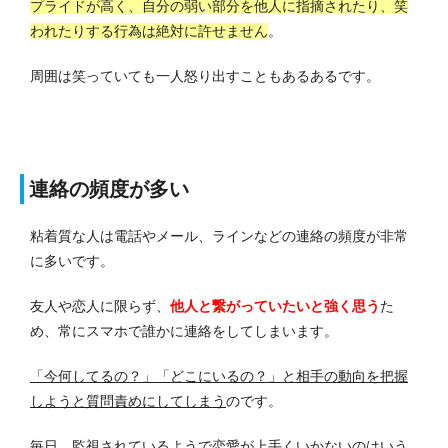
プライドが高く、自分の弱い部分を他人に指摘されたり、笑
われたりする行為は絶対に許せません
。
周囲は笑っていても一人怒り出すこともあるあるです。
連絡の頻度が多い
粘着質な人は電話やメール、ラインなどの連絡の頻度が非常
に多いです。
友人や恋人に限らず、
他人と繋がっていたいと強く思う
た
め、常にスマホで誰かに連絡をしてしまいます。
「今何してるの？」「どこにいるの？」と相手の動向を把握
しようと質問責めにしてしまう
のです。
毎日、監視されているようで恋愛が上手くいかないのはいう