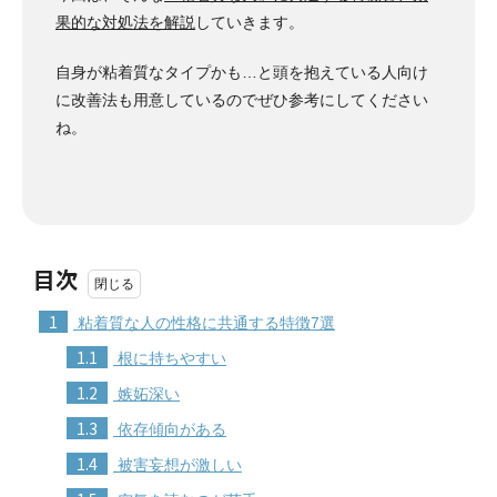
果的な対処法を解説
していきます。
自身が粘着質なタイプかも…と頭を抱えている人向け
に改善法も用意しているのでぜひ参考にしてください
ね。
目次
1
粘着質な人の性格に共通する特徴7選
1.1
根に持ちやすい
1.2
嫉妬深い
1.3
依存傾向がある
1.4
被害妄想が激しい