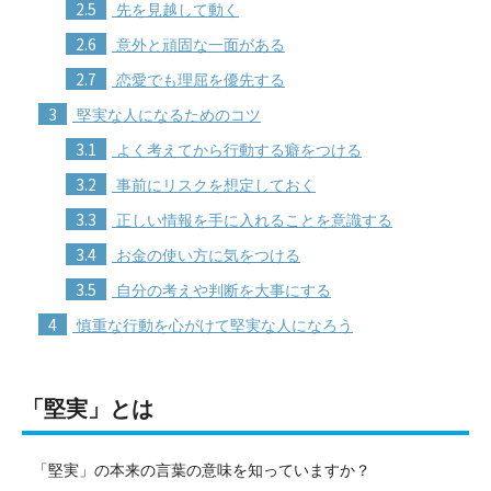
2.5
先を見越して動く
2.6
意外と頑固な一面がある
2.7
恋愛でも理屈を優先する
3
堅実な人になるためのコツ
3.1
よく考えてから行動する癖をつける
3.2
事前にリスクを想定しておく
3.3
正しい情報を手に入れることを意識する
3.4
お金の使い方に気をつける
3.5
自分の考えや判断を大事にする
4
慎重な行動を心がけて堅実な人になろう
「堅実」とは
「堅実」の本来の言葉の意味を知っていますか？