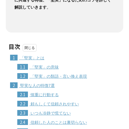
解説していきます
。
目次
1
「堅実」とは
1.1
「堅実」の意味
1.2
「堅実」の類語・言い換え表現
2
堅実な人の特徴7選
2.1
慎重に行動する
2.2
頼もしくて信頼されやすい
2.3
いつも冷静で慌てない
2.4
信頼した人のことは裏切らない