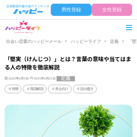
男性登録
女性登録
出会い恋愛のハッピーメール
ハッピーライフ
定義
「堅
「堅実（けんじつ）」とは？言葉の意味や当てはま
る人の特徴を徹底解説
定義
2025年6月5日
2025年5月21日
特徴
用語解説
男女向け
自分磨き