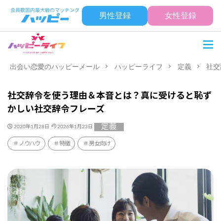
男性登録
女性登録
出会い恋愛のハッピーメール
ハッピーライフ
定義
社交
社交辞令を使う理由＆本音とは？真に受けると恥ず
かしい社交辞令フレーズ
定義
2020年1月28日
2026年1月23日
ノウハウ
特徴
男女向け