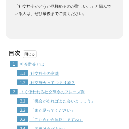
「社交辞令かどうか見極めるのが難しい…」と悩んで
いる人は、ぜひ最後までご覧ください。
目次
1
社交辞令とは
1.1
社交辞令の意味
1.2
社交辞令ってつまり嘘？
2
よく使われる社交辞令のフレーズ例
2.1
「機会があればまた会いましょう」
2.2
「また誘ってください」
2.3
「こちらから連絡しますね」
2.4
「モテそうだよね」