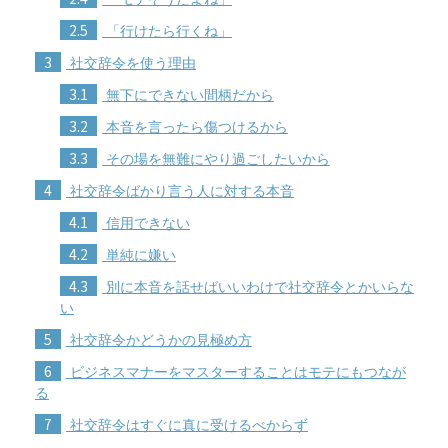
2.5
「行けたら行くね」
3
社交辞令を使う理由
3.1
無下にできない間柄だから
3.2
本音を言ったら傷つけるから
3.3
その場を無難にやり過ごしたいから
4
社交辞令ばかり言う人に対する本音
4.1
信用できない
4.2
単純に嫌い
4.3
別に本音を話せばいいわけで社交辞令とかいらな
い
5
社交辞令かどうかの見極め方
6
ビジネスマナーをマスターすることはモテにもつなが
る
7
社交辞令はすぐに真に受けるべからず