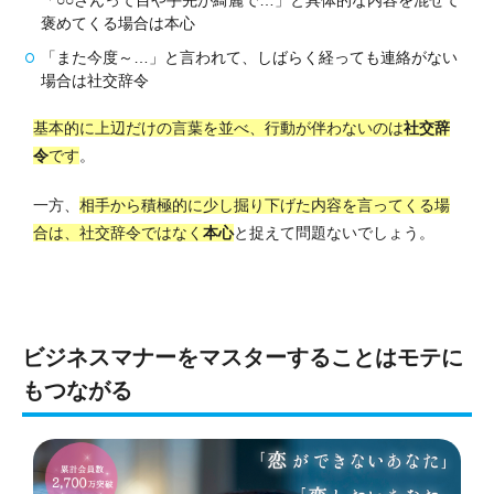
「○○さんって目や手先が綺麗で…」と具体的な内容を混ぜて
褒めてくる場合は本心
「また今度～…」と言われて、しばらく経っても連絡がない
場合は社交辞令
基本的に上辺だけの言葉を並べ、行動が伴わないのは
社交辞
令
です
。
一方、
相手から積極的に少し掘り下げた内容を言ってくる場
合は、社交辞令ではなく
本心
と捉えて問題ないでしょう。
ビジネスマナーをマスターすることはモテに
もつながる