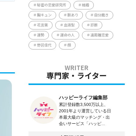
秘密の恋愛研究所
結婚
胸キュン
脈あり
自分磨き
花言葉
血液型
診断
運勢
運命の人
遠距離恋愛
野呂佳代
顔
専門家・ライター
ハッピーライフ編集部
累計登録数3,500万以上、
2001年より運営している日
本最大級のマッチング・出
会いサービス「ハッピ...