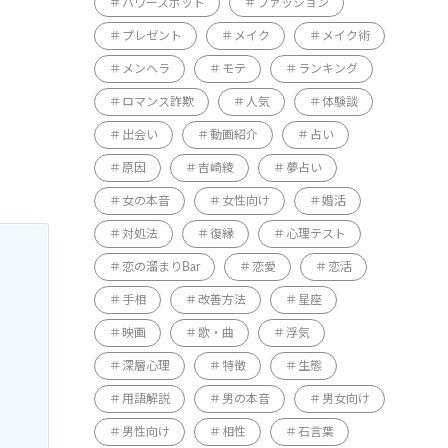
パワースポット
ファッション
プレゼント
メイク
メイク術
メンヘラ
モテ
ランキング
ロマンス詐欺
人気
体験談
出会い
動画紹介
占い
原因
吉崎綾
夢占い
女の本音
女性向け
婚活
対処法
復縁
心理テスト
恋の溜まりBar
恋愛
恋活
手相
改善方法
星座
映画
歌・曲
浮気
深層心理
特徴
生態
用語解説
男の本音
男女向け
男性向け
相性
石言葉