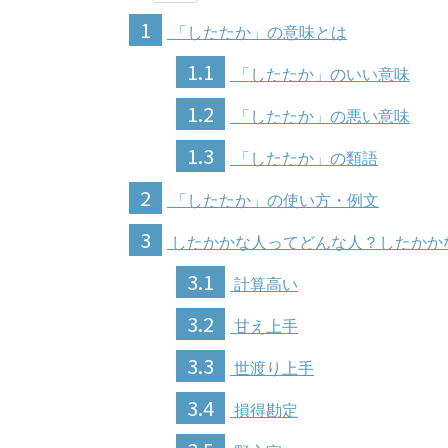
1
「したたか」の意味とは
1.1
「したたか」のいい意味
1.2
「したたか」の悪い意味
1.3
「したたか」の類語
2
「したたか」の使い方・例文
3
したかかな人ってどんな人？したかか
3.1
計算高い
3.2
甘え上手
3.3
世渡り上手
3.4
損得勘定