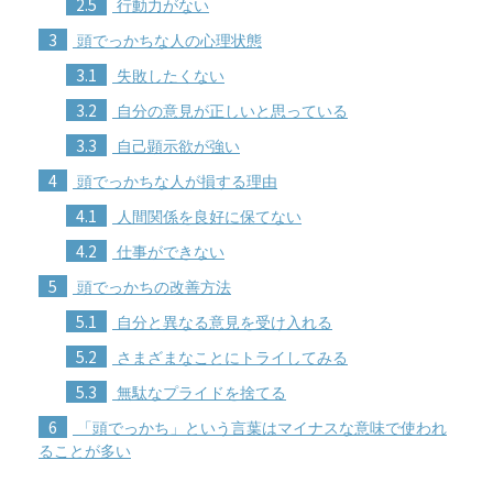
2.5
行動力がない
3
頭でっかちな人の心理状態
3.1
失敗したくない
3.2
自分の意見が正しいと思っている
3.3
自己顕示欲が強い
4
頭でっかちな人が損する理由
4.1
人間関係を良好に保てない
4.2
仕事ができない
5
頭でっかちの改善方法
5.1
自分と異なる意見を受け入れる
5.2
さまざまなことにトライしてみる
5.3
無駄なプライドを捨てる
6
「頭でっかち」という言葉はマイナスな意味で使われ
ることが多い