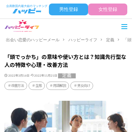
男性登録
女性登録
出会い恋愛のハッピーメール
ハッピーライフ
定義
「頭
「頭でっかち」の意味や使い方とは？知識先行型な
人の特徴や心理・改善方法
定義
2022年3月16日
2022年11月21日
改善方法
生態
用語解説
男女向け