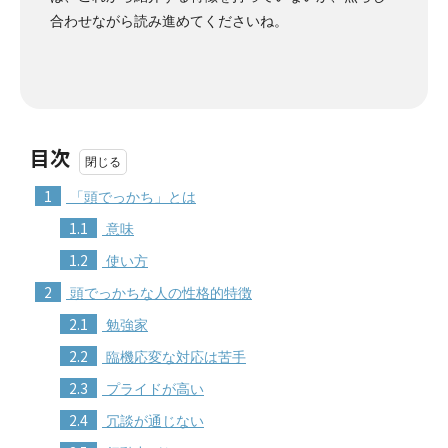
合わせながら読み進めてくださいね。
目次
1
「頭でっかち」とは
1.1
意味
1.2
使い方
2
頭でっかちな人の性格的特徴
2.1
勉強家
2.2
臨機応変な対応は苦手
2.3
プライドが高い
2.4
冗談が通じない