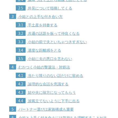
2.5
外見について指摘してくる
3
小姑との上手な付き合い方
3.1
手土産を持参する
3.2
共通の話題を振って仲良くなる
3.3
小姑の前で夫といちゃつきすぎない
3.4
適度な距離感をとる
3.5
小姑に夫の悪口を言わない
4
むかつく小姑の撃退法・対処法
4.1
当たり障りのない話だけに留める
4.2
論理的な会話を意識する
4.3
姑や夫に味方になってもらう
4.4
波風立てないように下手に出る
5
パートナー選びは家族構成も重要
6
小姑と上手く付き合うには気持ちを理解することが大