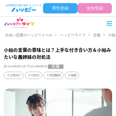
男性登録
女性登録
出会い恋愛のハッピーメール
ハッピーライフ
定義
小姑
小姑の言葉の意味とは？上手な付き合い方＆小姑み
たいな義姉妹の対処法
定義
2022年8月12日
2023年8月5日
女性向け
対処法
用語解説
結婚