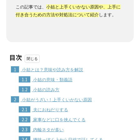
この記事では、
小姑と上手くいかない原因や、上手に
付き合うための方法や対処法について紹介
します。
目次
1
小姑とは？意味や読み方を解説
1.1
小姑の意味・類義語
1.2
小姑の読み方
2
小姑がうざい！上手くいかない原因
2.1
夫におねだりする
2.2
家事などに口を挟んでくる
2.3
内輪ネタが多い
2.4
嫌味っぽく上から目線で話してくる