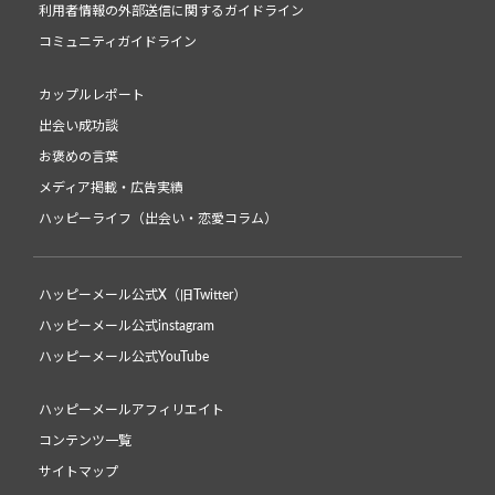
利用者情報の外部送信に関するガイドライン
コミュニティガイドライン
カップルレポート
出会い成功談
お褒めの言葉
メディア掲載・広告実績
ハッピーライフ（出会い・恋愛コラム）
ハッピーメール公式X（旧Twitter）
ハッピーメール公式instagram
ハッピーメール公式YouTube
ハッピーメールアフィリエイト
コンテンツ一覧
サイトマップ