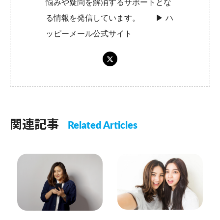
悩みや疑問を解消するサポートとな
る情報を発信しています。 ▶︎
ハ
ッピーメール公式サイト
関連記事
Related Articles