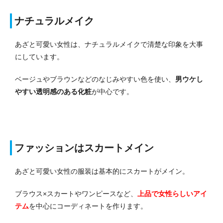
ナチュラルメイク
あざと可愛い女性は、ナチュラルメイクで清楚な印象を大事
にしています。
ベージュやブラウンなどのなじみやすい色を使い、
男ウケし
やすい透明感のある化粧
が中心です。
ファッションはスカートメイン
あざと可愛い女性の服装は基本的にスカートがメイン。
ブラウス×スカートやワンピースなど、
上品で女性らしいアイ
テム
を中心にコーディネートを作ります。