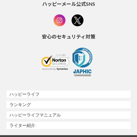
ハッピーメール公式SNS
安心のセキュリティ対策
ハッピーライフ
ランキング
ハッピーライフマニュアル
ライター紹介