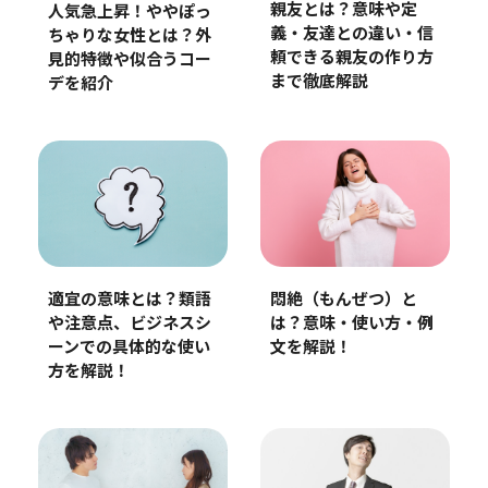
親友とは？意味や定
人気急上昇！ややぽっ
義・友達との違い・信
ちゃりな女性とは？外
頼できる親友の作り方
見的特徴や似合うコー
まで徹底解説
デを紹介
適宜の意味とは？類語
悶絶（もんぜつ）と
や注意点、ビジネスシ
は？意味・使い方・例
ーンでの具体的な使い
文を解説！
方を解説！