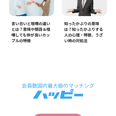
言い合いと喧嘩の違い
知ったかぶりの意味
とは？意味や類語＆喧
は？知ったかぶりする
嘩しても仲が良いカッ
人の心理・特徴、うざ
プルの特徴
い時の対処法