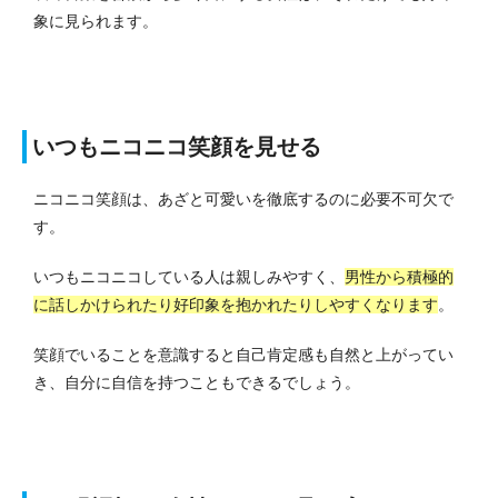
象に見られます。
いつもニコニコ笑顔を見せる
ニコニコ笑顔は、あざと可愛いを徹底するのに必要不可欠で
す。
いつもニコニコしている人は親しみやすく、
男性から積極的
に話しかけられたり好印象を抱かれたりしやすくなります
。
笑顔でいることを意識すると自己肯定感も自然と上がってい
き、自分に自信を持つこともできるでしょう。