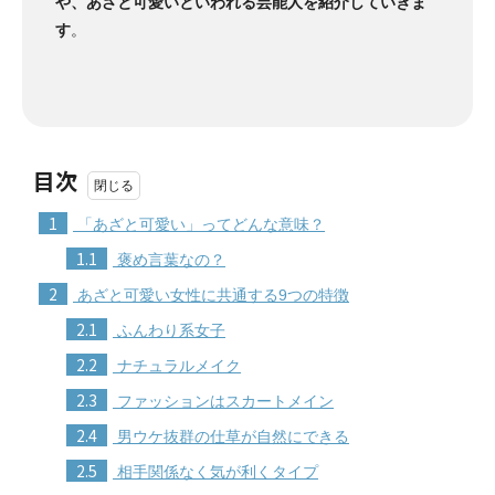
や、あざと可愛いといわれる芸能人を紹介していきま
す
。
目次
1
「あざと可愛い」ってどんな意味？
1.1
褒め言葉なの？
2
あざと可愛い女性に共通する9つの特徴
2.1
ふんわり系女子
2.2
ナチュラルメイク
2.3
ファッションはスカートメイン
2.4
男ウケ抜群の仕草が自然にできる
2.5
相手関係なく気が利くタイプ