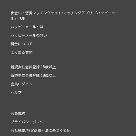
出会い・恋愛マッチングサイト/マッチングアプリ 「ハッピーメー
ル」TOP
ハッピーメールとは
ハッピーメールの想い
料金について
よくある質問
新規女性会員登録 18歳以上
新規男性会員登録 18歳以上
会員ログイン
ヘルプ
会員規約
プライバシーポリシー
会社概要/特定商取引法に基づく表記