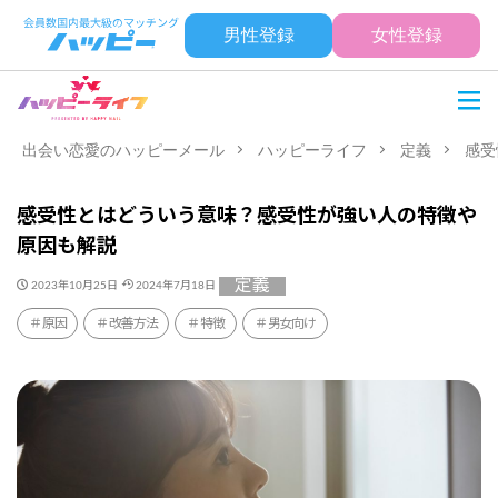
男性登録
女性登録
出会い恋愛のハッピーメール
ハッピーライフ
定義
感受
感受性とはどういう意味？感受性が強い人の特徴や
原因も解説
定義
2023年10月25日
2024年7月18日
原因
改善方法
特徴
男女向け