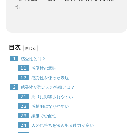
う。
目次
1
感受性とは？
1.1
感受性の意味
1.2
感受性を使った表現
2
感受性が強い人の特徴とは？
2.1
周りに影響されやすい
2.2
感情的になりやすい
2.3
繊細で心配性
2.4
人の気持ちを汲み取る能力が高い