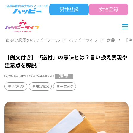
男性登録
女性登録
出会い恋愛のハッピーメール
ハッピーライフ
定義
【例
【例文付き】「送付」の意味とは？言い換え表現や
注意点を解説！
定義
2024年5月2日
2024年4月25日
ノウハウ
用語解説
男女向け