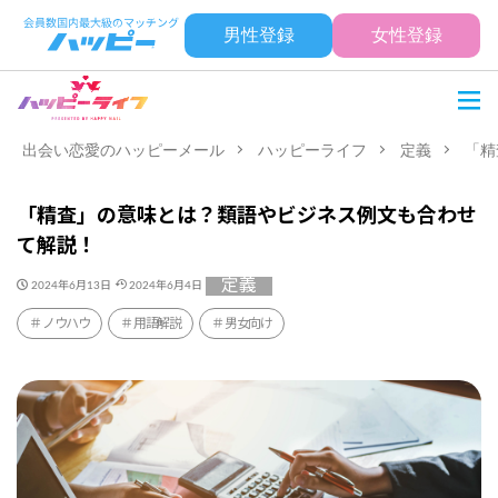
男性登録
女性登録
出会い恋愛のハッピーメール
ハッピーライフ
定義
「精
「精査」の意味とは？類語やビジネス例文も合わせ
て解説！
定義
2024年6月13日
2024年6月4日
ノウハウ
用語解説
男女向け