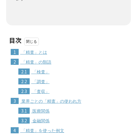
目次
1
「精査」とは
2
「精査」の類語
2.1
「検査」
2.2
「調査」
2.3
「査収」
3
業界ごとの「精査」の使われ方
3.1
医療関係
3.2
金融関係
4
「精査」を使った例文