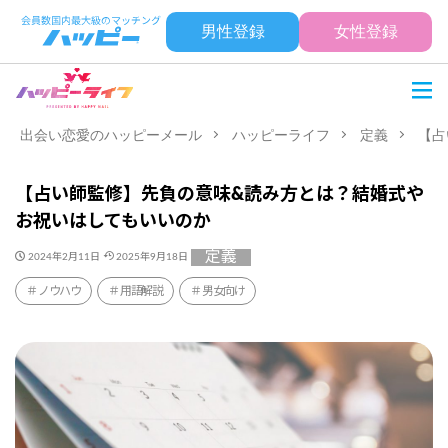
男性登録
女性登録
出会い恋愛のハッピーメール
ハッピーライフ
定義
【占
【占い師監修】先負の意味&読み方とは？結婚式や
お祝いはしてもいいのか
定義
2024年2月11日
2025年9月18日
ノウハウ
用語解説
男女向け