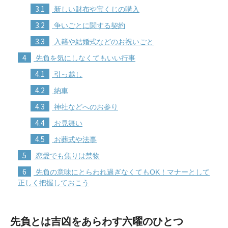
3.1
新しい財布や宝くじの購入
3.2
争いごとに関する契約
3.3
入籍や結婚式などのお祝いごと
4
先負を気にしなくてもいい行事
4.1
引っ越し
4.2
納車
4.3
神社などへのお参り
4.4
お見舞い
4.5
お葬式や法事
5
恋愛でも焦りは禁物
6
先負の意味にとらわれ過ぎなくてもOK！マナーとして
正しく把握しておこう
先負とは吉凶をあらわす六曜のひとつ