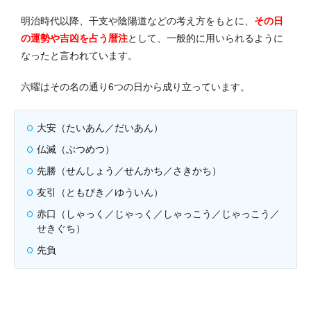
明治時代以降、干支や陰陽道などの考え方をもとに、
その日
の運勢や吉凶を占う暦注
として、一般的に用いられるように
なったと言われています。
六曜はその名の通り6つの日から成り立っています。
大安（たいあん／だいあん）
仏滅（ぶつめつ）
先勝（せんしょう／せんかち／さきかち）
友引（ともびき／ゆういん）
赤口（しゃっく／じゃっく／しゃっこう／じゃっこう／
せきぐち）
先負