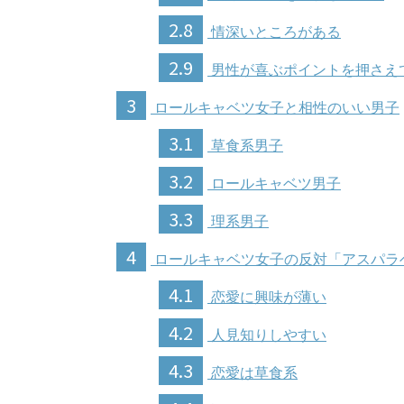
2.8
情深いところがある
2.9
男性が喜ぶポイントを押さえ
3
ロールキャベツ女子と相性のいい男子
3.1
草食系男子
3.2
ロールキャベツ男子
3.3
理系男子
4
ロールキャベツ女子の反対「アスパラ
4.1
恋愛に興味が薄い
4.2
人見知りしやすい
4.3
恋愛は草食系