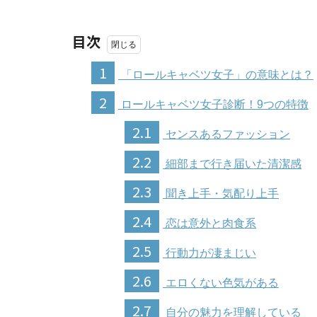
目次
1
「ロールキャベツ女子」の意味とは？
2
ロールキャベツ女子診断！9つの特徴
2.1
センスあるファッション
2.2
細部まで行き届いた清潔感
2.3
聞き上手・気配り上手
2.4
恋は意外と肉食系
2.5
行動力が凄まじい
2.6
エロくない色気がある
2.7
自分の魅力を理解している