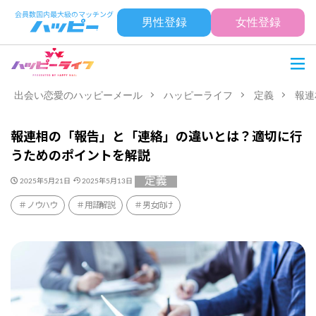
男性登録
女性登録
出会い恋愛のハッピーメール
ハッピーライフ
定義
報連
報連相の「報告」と「連絡」の違いとは？適切に行
うためのポイントを解説
定義
2025年5月21日
2025年5月13日
ノウハウ
用語解説
男女向け