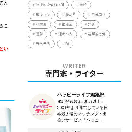
的と
秘密の恋愛研究所
結婚
胸キュン
脈あり
自分磨き
花言葉
血液型
診断
るこ
運勢
運命の人
遠距離恋愛
野呂佳代
顔
とい
専門家・ライター
ハッピーライフ編集部
累計登録数3,500万以上、
2001年より運営している日
本最大級のマッチング・出
会いサービス「ハッピ...