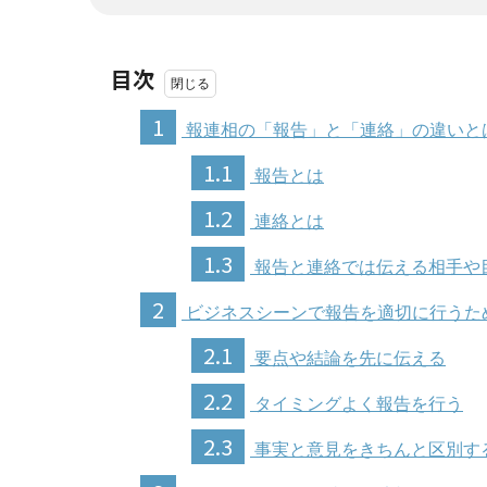
目次
1
報連相の「報告」と「連絡」の違いと
1.1
報告とは
1.2
連絡とは
1.3
報告と連絡では伝える相手や
2
ビジネスシーンで報告を適切に行うた
2.1
要点や結論を先に伝える
2.2
タイミングよく報告を行う
2.3
事実と意見をきちんと区別す