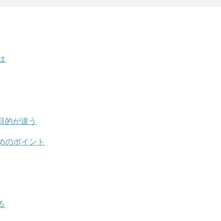
は
目的が違う
めのポイント
る