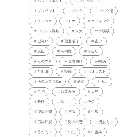
パワースポット
ファッション
プレゼント
メイク
メイク術
メンヘラ
モテ
ランキング
ロマンス詐欺
人気
体験談
出会い
動画紹介
占い
原因
吉崎綾
夢占い
女の本音
女性向け
婚活
対処法
復縁
心理テスト
恋の溜まりBar
恋愛
恋活
手相
改善方法
星座
映画
歌・曲
浮気
深層心理
特徴
生態
用語解説
男の本音
男女向け
男性向け
相性
石言葉