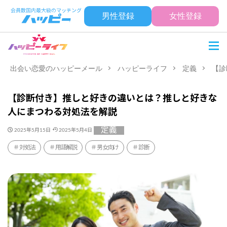
男性登録
女性登録
出会い恋愛のハッピーメール
ハッピーライフ
定義
【診
【診断付き】推しと好きの違いとは？推しと好きな
人にまつわる対処法を解説
定義
2025年5月15日
2025年5月4日
対処法
用語解説
男女向け
診断