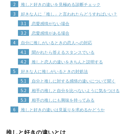
2
推しと好きの違いを見極める診断チェック
3
好きな人に「推し」と言われたらどうすればいい？
3.1
恋愛感情がない場合
3.2
恋愛感情がある場合
4
自分に推しがいるときの恋人への対応
4.1
聞かれたら答えるスタンスでいる
4.2
推しと恋人の違いをきちんと説明する
5
好きな人に推しがいるときの対処法
5.1
自分と推しに対する感情の違いについて聞く
5.2
相手の推しと自分を比べないように気をつける
5.3
相手の推しにも興味を持ってみる
6
推しと好きの違いは見返りを求めるかどうか
推しと好きの違いとは