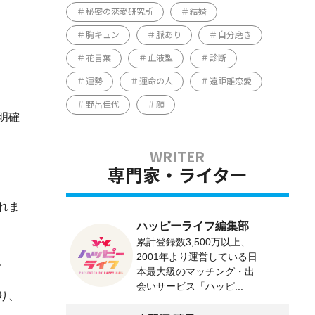
秘密の恋愛研究所
結婚
胸キュン
脈あり
自分磨き
花言葉
血液型
診断
運勢
運命の人
遠距離恋愛
野呂佳代
顔
明確
専門家・ライター
れま
ハッピーライフ編集部
累計登録数3,500万以上、
2001年より運営している日
。
本最大級のマッチング・出
会いサービス「ハッピ...
り、