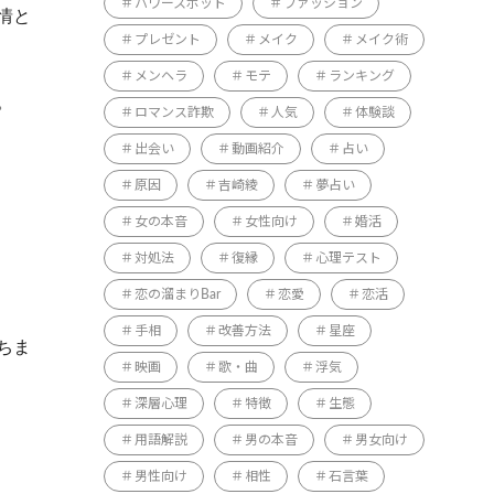
パワースポット
ファッション
情と
プレゼント
メイク
メイク術
メンヘラ
モテ
ランキング
。
ロマンス詐欺
人気
体験談
出会い
動画紹介
占い
原因
吉崎綾
夢占い
女の本音
女性向け
婚活
対処法
復縁
心理テスト
恋の溜まりBar
恋愛
恋活
手相
改善方法
星座
ちま
映画
歌・曲
浮気
深層心理
特徴
生態
用語解説
男の本音
男女向け
男性向け
相性
石言葉