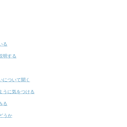
いる
説明する
いについて聞く
ように気をつける
みる
どうか