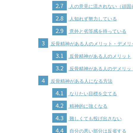
2.7
人の意見に流されない（頑固
2.8
人知れず努力している
2.9
意外と劣等感を持っている
3
反骨精神がある人のメリット・デメリ
3.1
反骨精神がある人のメリット
3.2
反骨精神がある人のデメリッ
4
反骨精神がある人になる方法
4.1
なりたい目標を立てる
4.2
精神的に強くなる
4.3
難しくても投げ出さない
4.4
自分の悪い部分は反省する