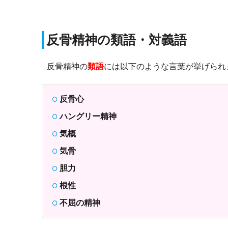
反骨精神の
類語・対義語
反骨精神の
類語
には以下のような言葉が挙げられ
反骨心
ハングリー精神
気概
気骨
胆力
根性
不屈の精神