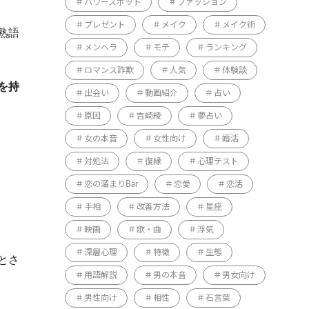
パワースポット
ファッション
プレゼント
メイク
メイク術
熟語
メンヘラ
モテ
ランキング
ロマンス詐欺
人気
体験談
を持
出会い
動画紹介
占い
原因
吉崎綾
夢占い
女の本音
女性向け
婚活
対処法
復縁
心理テスト
恋の溜まりBar
恋愛
恋活
手相
改善方法
星座
映画
歌・曲
浮気
深層心理
特徴
生態
とさ
用語解説
男の本音
男女向け
男性向け
相性
石言葉