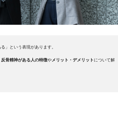
ある」という表現があります。
、
反骨精神がある人の特徴
や
メリット・デメリット
について解