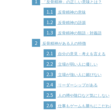
1
「反骨精神」の正しい意味とは？
1.1
反骨精神の意味
1.2
反骨精神の語源
1.3
反骨精神の類語・対義語
2
反骨精神がある人の特徴
2.1
自分の意見・考えを言える
2.2
立場が弱い人に優しい
2.3
立場が強い人に媚びない
2.4
リーダーシップがある
2.5
人の噂や陰口など気にしない
2.6
仕事もゲームも勝ちにこだわ