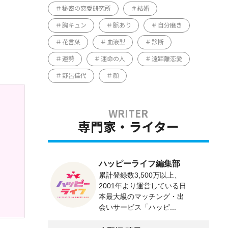
秘密の恋愛研究所
結婚
胸キュン
脈あり
自分磨き
花言葉
血液型
診断
運勢
運命の人
遠距離恋愛
野呂佳代
顔
専門家・ライター
ハッピーライフ編集部
累計登録数3,500万以上、
2001年より運営している日
本最大級のマッチング・出
会いサービス「ハッピ...