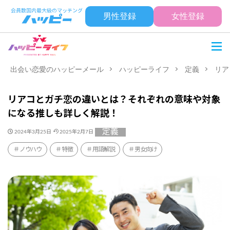
男性登録
女性登録
出会い恋愛のハッピーメール
ハッピーライフ
定義
リア
リアコとガチ恋の違いとは？それぞれの意味や対象
になる推しも詳しく解説！
定義
2024年3月25日
2025年2月7日
ノウハウ
特徴
用語解説
男女向け