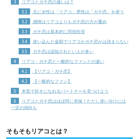
3
リアコとガチ恋の違いは？
3.1
主に女性は「リアコ」男性は「ガチ恋」を使う
3.2
感情はリアコよりもガチ恋の方が重め
3.3
ガチ恋は基本的に同担拒否
3.4
使い込んだ金額でリアコかガチ恋かは決まらない
3.5
ガチ恋は認知されたい人が多い
4
リアコ・ガチ恋と一般的なファンとの違い
4.1
【リアコ・ガチ恋】
4.2
【一般的なファン】
5
本気で好きになれるパートナーを見つけよう
6
リアコとガチ恋はほぼ同じ意味！ただし使い分けには
一定の傾向も
そもそもリアコとは？