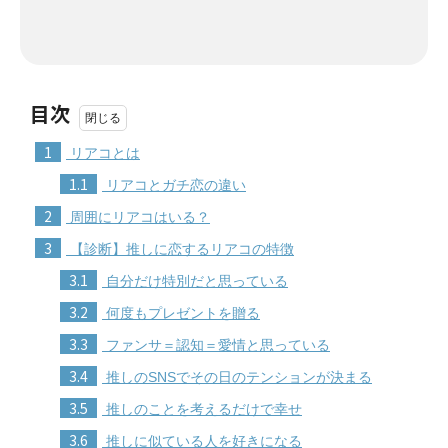
目次
1
リアコとは
1.1
リアコとガチ恋の違い
2
周囲にリアコはいる？
3
【診断】推しに恋するリアコの特徴
3.1
自分だけ特別だと思っている
3.2
何度もプレゼントを贈る
3.3
ファンサ＝認知＝愛情と思っている
3.4
推しのSNSでその日のテンションが決まる
3.5
推しのことを考えるだけで幸せ
3.6
推しに似ている人を好きになる