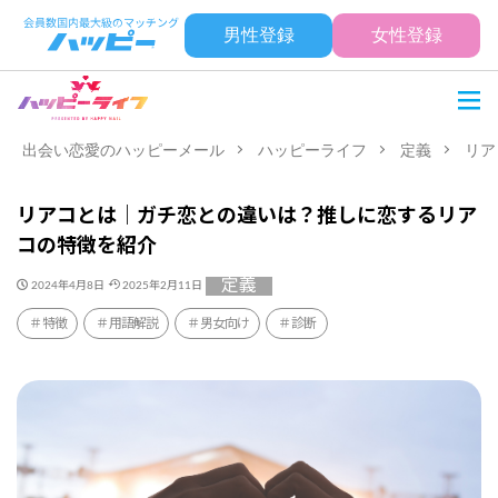
男性登録
女性登録
出会い恋愛のハッピーメール
ハッピーライフ
定義
リア
リアコとは｜ガチ恋との違いは？推しに恋するリア
コの特徴を紹介
定義
2024年4月8日
2025年2月11日
特徴
用語解説
男女向け
診断