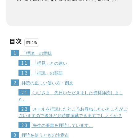
目次
1
「拝読」の意味
1.1
「拝見」との違い
1.2
「拝読」の類語
2
拝読の正しい使い方・例文
2.1
〇〇さま、先日いただきました資料拝読しまし
た。
2.2
メールを拝読したところお尋ねしたいところがご
ざいますので後ほどお時間頂戴できますでしょうか？
2.3
先生の著書を拝読しています。
3
拝読を使うときの注意点