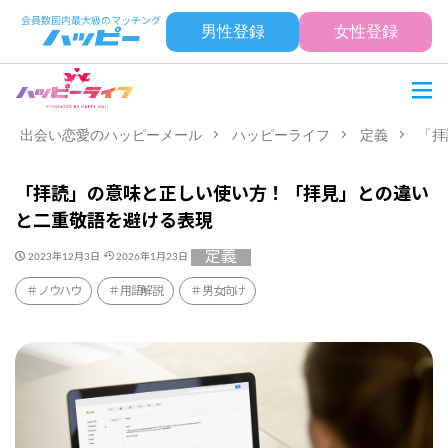
男性登録
女性登録
出会い恋愛のハッピーメール
ハッピーライフ
定義
「拝
「拝読」の意味と正しい使い方！「拝見」との違い
と二重敬語を避ける表現
定義
2023年12月3日
2026年1月23日
ノウハウ
用語解説
男女向け