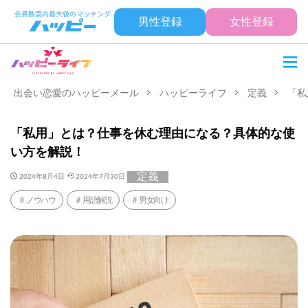
男性登録
女性登録
出会い恋愛のハッピーメール
ハッピーライフ
定義
「私
「私用」とは？仕事を休む理由になる？具体的な使
い方を解説！
定義
2024年8月4日
2024年7月30日
ノウハウ
用語解説
男女向け