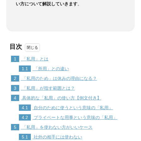
い方について解説していきます
。
目次
1
「私用」とは
1.1
「所用」との違い
2
「私用のため」は休みの理由になる？
3
「私用」が指す範囲とは？
4
具体的な「私用」の使い方【例文付き】
4.1
自分のために使うという意味の「私用」
4.2
プライベートな用事という意味の「私用」
5
「私用」を使わない方がいいケース
5.1
社外の相手には使わない