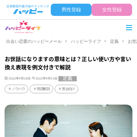
男性登録
女性登録
出会い恋愛のハッピーメール
ハッピーライフ
定義
お世
お世話になりますの意味とは？正しい使い方や言い
換え表現を例文付きで解説
定義
2022年9月18日
2022年9月14日
ノウハウ
用語解説
男女向け