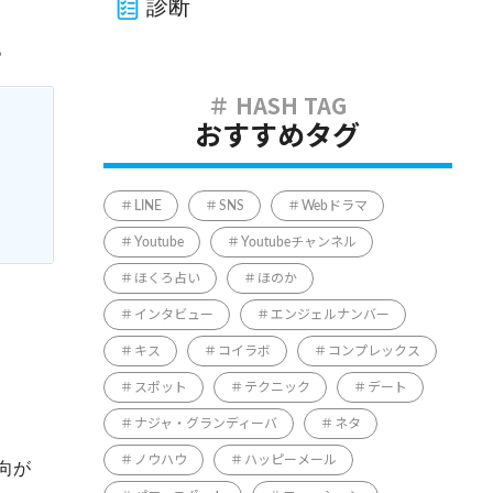
診断
。
おすすめタグ
LINE
SNS
Webドラマ
Youtube
Youtubeチャンネル
ほくろ占い
ほのか
インタビュー
エンジェルナンバー
キス
コイラボ
コンプレックス
スポット
テクニック
デート
ナジャ・グランディーバ
ネタ
ノウハウ
ハッピーメール
向が