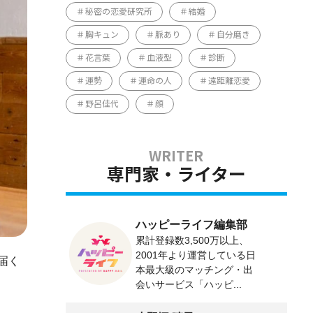
秘密の恋愛研究所
結婚
胸キュン
脈あり
自分磨き
花言葉
血液型
診断
運勢
運命の人
遠距離恋愛
野呂佳代
顔
専門家・ライター
ハッピーライフ編集部
累計登録数3,500万以上、
2001年より運営している日
届く
本最大級のマッチング・出
会いサービス「ハッピ...