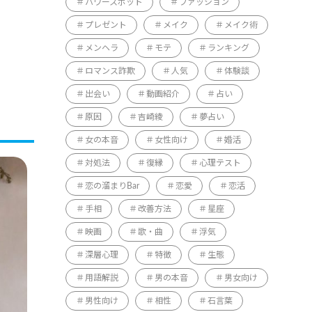
パワースポット
ファッション
プレゼント
メイク
メイク術
メンヘラ
モテ
ランキング
ロマンス詐欺
人気
体験談
出会い
動画紹介
占い
原因
吉崎綾
夢占い
女の本音
女性向け
婚活
対処法
復縁
心理テスト
恋の溜まりBar
恋愛
恋活
手相
改善方法
星座
映画
歌・曲
浮気
深層心理
特徴
生態
用語解説
男の本音
男女向け
男性向け
相性
石言葉