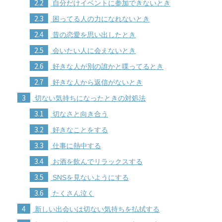
2.2
自分だけイベントに参加できないとき
2.3
困ってる人の力になれないとき
2.4
昔の恋愛を思い出したとき
2.5
会いたい人に会えないとき
2.6
好きな人が別の誰かと喋ってるとき
2.7
好きな人から返信がないとき
3
切ない気持ちになったときの対処法
3.1
切なさと向き合う
3.2
好きなことをする
3.3
仕事に熱中する
3.4
お酒を飲んでリラックスする
3.5
SNSを見ないようにする
3.6
たくさん泣く
4
新しい出会いは切ない気持ちを払拭する