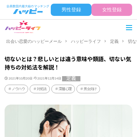
男性登録
女性登録
出会い恋愛のハッピーメール
ハッピーライフ
定義
切な
切ないとは？悲しいとは違う意味や類語、切ない気
持ちの対処法を解説！
定義
2021年10月20日
2021年12月14日
ノウハウ
対処法
深層心理
男女向け