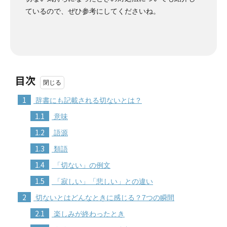
ているので、ぜひ参考にしてくださいね。
目次
1
辞書にも記載される切ないとは？
1.1
意味
1.2
語源
1.3
類語
1.4
「切ない」の例文
1.5
「寂しい」「悲しい」との違い
2
切ないとはどんなときに感じる？7つの瞬間
2.1
楽しみが終わったとき