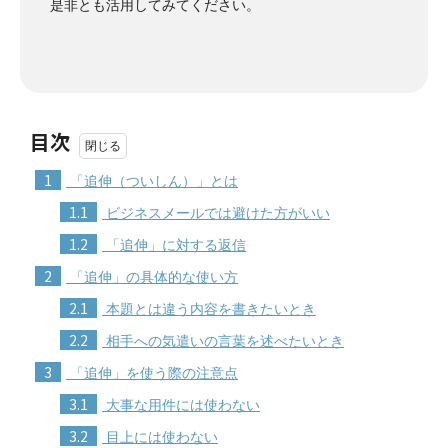
是非とも活用してみてください。
目次
1
「追伸（ついしん）」とは
1.1
ビジネスメールでは避けた方がいい
1.2
「追伸」に対する返信
2
「追伸」の具体的な使い方
2.1
本題とは違う内容を書きたいとき
2.2
相手への気遣いの言葉を述べたいとき
3
「追伸」を使う際の注意点
3.1
大事な用件には使わない
3.2
目上には使わない