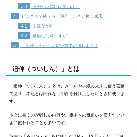
3.3
感謝や謝罪には使わない
4
ビジネスで使える「追伸」の言い換え表現
4.1
末筆ながら
4.2
最後になりますが
5
「追伸」を正しい使い方で活用しよう！
「追伸（ついしん）」とは
「追伸（ついしん）」とは、メールや手紙の文末に使う言葉
であり、本題とは関係ない用件を付け足したいときに使いま
す。
本文に書くのが難しい内容や、相手への気遣いを伝えたいと
きに使われることが多いです。
英語の「Post Script」を省略した「P.S.」や「ps」が、「追