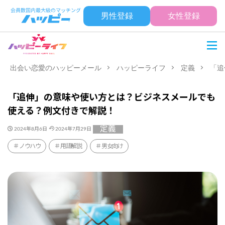
男性登録
女性登録
出会い恋愛のハッピーメール
ハッピーライフ
定義
「追
「追伸」の意味や使い方とは？ビジネスメールでも
使える？例文付きで解説！
定義
2024年8月6日
2024年7月29日
ノウハウ
用語解説
男女向け