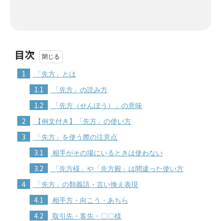
目次
1
「先方」とは
1.1
「先方」の読み方
1.2
「先方（せんぽう）」の意味
2
【例文付き】「先方」の使い方
3
「先方」を使う際の注意点
3.1
相手がその場にいるときは使わない
3.2
「先方様」や「先方殿」は間違った使い方
4
「先方」の類義語・言い換え表現
4.1
相手方・向こう・あちら
4.2
取引先・客先・〇〇様