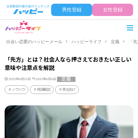
男性登録
女性登録
出会い恋愛のハッピーメール
ハッピーライフ
定義
「先
「先方」とは？社会人なら押さえておきたい正しい
意味や注意点を解説
定義
2025年6月21日
2025年6月6日
ノウハウ
用語解説
男女向け