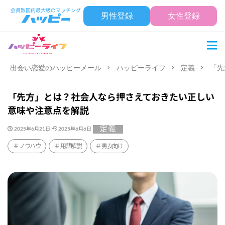
男性登録
女性登録
出会い恋愛のハッピーメール
ハッピーライフ
定義
「先
「先方」とは？社会人なら押さえておきたい正しい
意味や注意点を解説
定義
2025年6月21日
2025年6月6日
ノウハウ
用語解説
男女向け