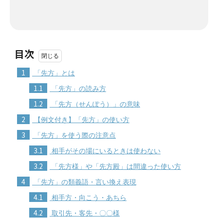
目次
1
「先方」とは
1.1
「先方」の読み方
1.2
「先方（せんぽう）」の意味
2
【例文付き】「先方」の使い方
3
「先方」を使う際の注意点
3.1
相手がその場にいるときは使わない
3.2
「先方様」や「先方殿」は間違った使い方
4
「先方」の類義語・言い換え表現
4.1
相手方・向こう・あちら
4.2
取引先・客先・〇〇様