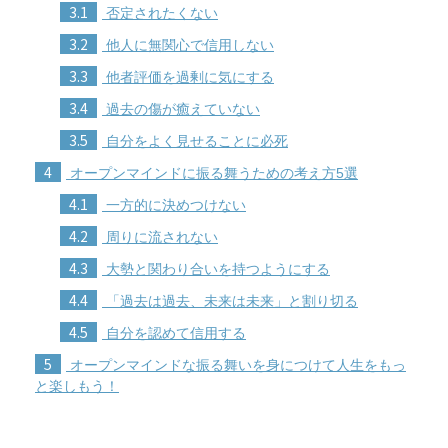
3.1
否定されたくない
3.2
他人に無関心で信用しない
3.3
他者評価を過剰に気にする
3.4
過去の傷が癒えていない
3.5
自分をよく見せることに必死
4
オープンマインドに振る舞うための考え方5選
4.1
一方的に決めつけない
4.2
周りに流されない
4.3
大勢と関わり合いを持つようにする
4.4
「過去は過去、未来は未来」と割り切る
4.5
自分を認めて信用する
5
オープンマインドな振る舞いを身につけて人生をもっ
と楽しもう！