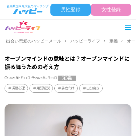
男性登録
女性登録
出会い恋愛のハッピーメール
ハッピーライフ
定義
オー
オープンマインドの意味とは？オープンマインドに
振る舞うための考え方
定義
2021年4月11日
2024年2月21日
深層心理
用語解説
男女向け
自分磨き