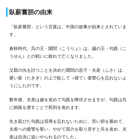
臥薪嘗胆の由来
「臥薪嘗胆」という言葉は、中国の故事が由来とされていま
す。
春秋時代、呉の王・闔閭（こうりょ）は、越の王・勾践（こ
うせん）との戦いに敗れて亡くなりました。
父親の仇を討つことを決めた闔閭の息子・夫差（ふさ）は、
硬い薪（たきぎ）の上で臥して（寝て）復讐心を忘れないよ
うにしたのです。
数年後、夫差は越を攻めて勾践を降伏させますが、勾践は呉
に賄賂を渡すことで死刑を免れます。
生き延びた勾践は屈辱を忘れないために、苦い胆を嘗めて、
夫差への復讐を誓い、やがて国力を取り戻すと呉を攻め、夫
差は自決に追いやられるのでした。