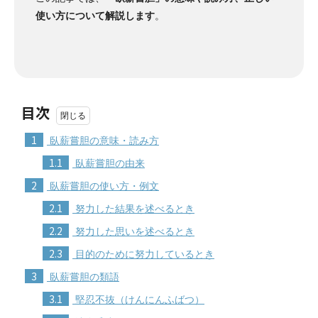
使い方について解説します
。
目次
1
臥薪嘗胆の意味・読み方
1.1
臥薪嘗胆の由来
2
臥薪嘗胆の使い方・例文
2.1
努力した結果を述べるとき
2.2
努力した思いを述べるとき
2.3
目的のために努力しているとき
3
臥薪嘗胆の類語
3.1
堅忍不抜（けんにんふばつ）