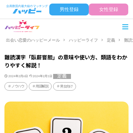
男性登録
女性登録
出会い恋愛のハッピーメール
ハッピーライフ
定義
難読
難読漢字「臥薪嘗胆」の意味や使い方、類語をわか
りやすく解説！
定義
2024年2月6日
2024年2月1日
ノウハウ
用語解説
男女向け