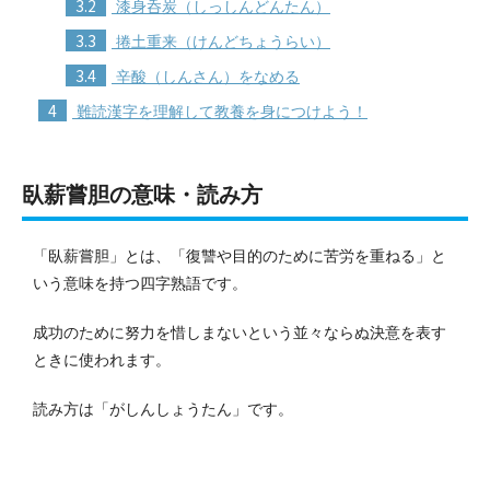
3.2
漆身呑炭（しっしんどんたん）
3.3
捲土重来（けんどちょうらい）
3.4
辛酸（しんさん）をなめる
4
難読漢字を理解して教養を身につけよう！
臥薪嘗胆の意味・読み方
「臥薪嘗胆」とは、「復讐や目的のために苦労を重ねる」と
いう意味を持つ四字熟語です。
成功のために努力を惜しまないという並々ならぬ決意を表す
ときに使われます。
読み方は「がしんしょうたん」です。