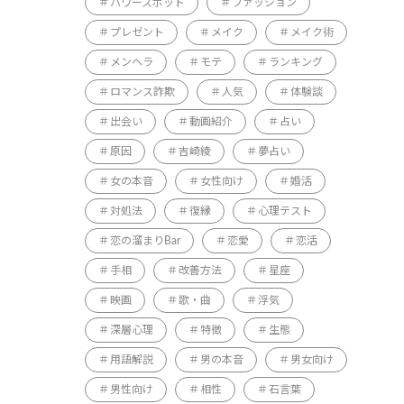
パワースポット
ファッション
プレゼント
メイク
メイク術
メンヘラ
モテ
ランキング
ロマンス詐欺
人気
体験談
出会い
動画紹介
占い
原因
吉崎綾
夢占い
女の本音
女性向け
婚活
対処法
復縁
心理テスト
恋の溜まりBar
恋愛
恋活
手相
改善方法
星座
映画
歌・曲
浮気
深層心理
特徴
生態
用語解説
男の本音
男女向け
男性向け
相性
石言葉