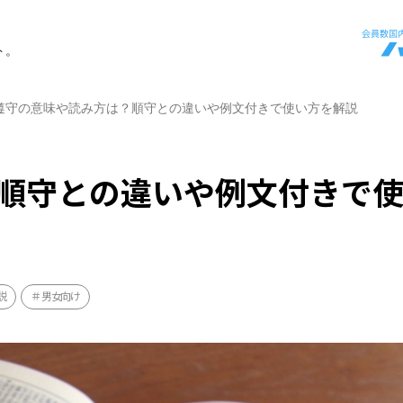
ト。
遵守の意味や読み方は？順守との違いや例文付きで使い方を解説
順守との違いや例文付きで
説
男女向け