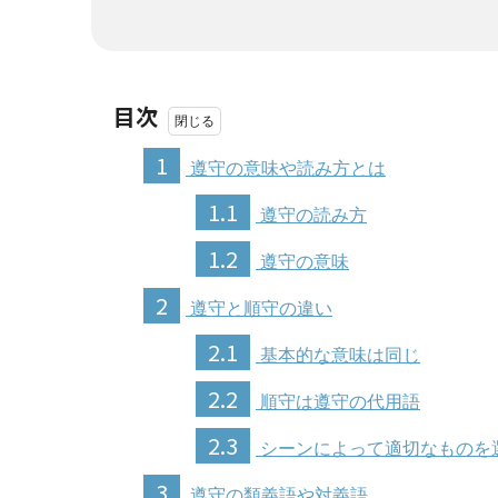
目次
1
遵守の意味や読み方とは
1.1
遵守の読み方
1.2
遵守の意味
2
遵守と順守の違い
2.1
基本的な意味は同じ
2.2
順守は遵守の代用語
2.3
シーンによって適切なものを
3
遵守の類義語や対義語