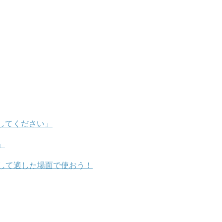
してください」
」
して適した場面で使おう！