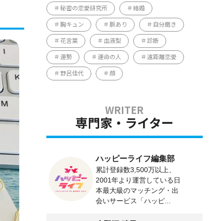
秘密の恋愛研究所
結婚
胸キュン
脈あり
自分磨き
花言葉
血液型
診断
運勢
運命の人
遠距離恋愛
野呂佳代
顔
専門家・ライター
ハッピーライフ編集部
累計登録数3,500万以上、
2001年より運営している日
本最大級のマッチング・出
会いサービス「ハッピ...