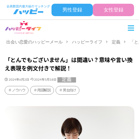
男性登録
女性登録
出会い恋愛のハッピーメール
ハッピーライフ
定義
「と
「とんでもございません」は間違い？意味や言い換
え表現を例文付きで解説！
定義
2024年6月2日
2024年5月18日
ノウハウ
用語解説
男女向け