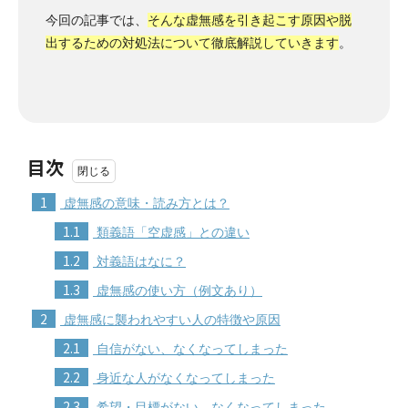
今回の記事では、
そんな虚無感を引き起こす原因や脱
出するための対処法について徹底解説していきます
。
目次
1
虚無感の意味・読み方とは？
1.1
類義語「空虚感」との違い
1.2
対義語はなに？
1.3
虚無感の使い方（例文あり）
2
虚無感に襲われやすい人の特徴や原因
2.1
自信がない、なくなってしまった
2.2
身近な人がなくなってしまった
2.3
希望・目標がない、なくなってしまった