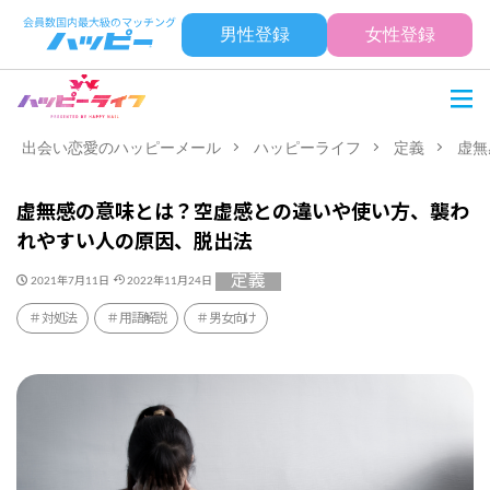
男性登録
女性登録
出会い恋愛のハッピーメール
ハッピーライフ
定義
虚無
虚無感の意味とは？空虚感との違いや使い方、襲わ
れやすい人の原因、脱出法
定義
2021年7月11日
2022年11月24日
対処法
用語解説
男女向け