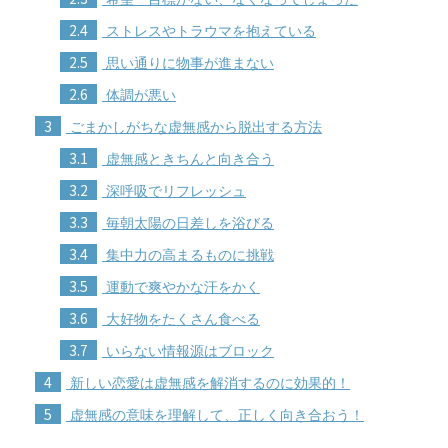
2.4
ストレスやトラウマを抱えている
2.5
思い通りに物事が進まない
2.6
体調が悪い
3
ごまかしがちな虚無感から脱出する方法
3.1
虚無感ときちんと向き合う
3.2
深呼吸でリフレッシュ
3.3
毎朝太陽の日差しを浴びる
3.4
集中力の高まるものに挑戦
3.5
運動で爽やかな汗をかく
3.6
大好物をたくさん食べる
3.7
いらない情報源はブロック
4
新しい恋愛は虚無感を解消するのに効果的！
5
虚無感の意味を理解して、正しく向き合おう！