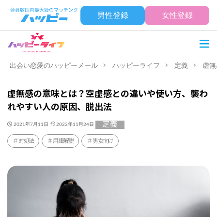
男性登録
女性登録
出会い恋愛のハッピーメール
ハッピーライフ
定義
虚無
虚無感の意味とは？空虚感との違いや使い方、襲わ
れやすい人の原因、脱出法
定義
2021年7月11日
2022年11月24日
対処法
用語解説
男女向け