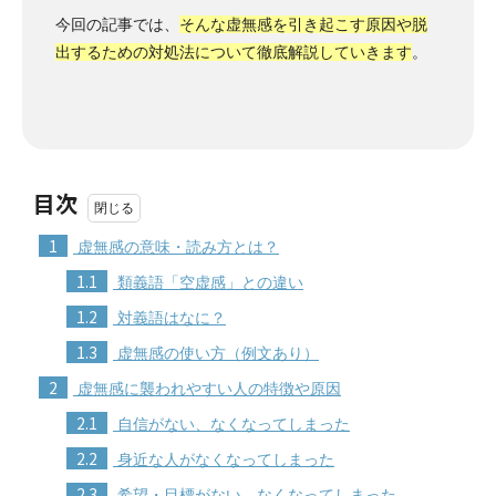
今回の記事では、
そんな虚無感を引き起こす原因や脱
出するための対処法について徹底解説していきます
。
目次
1
虚無感の意味・読み方とは？
1.1
類義語「空虚感」との違い
1.2
対義語はなに？
1.3
虚無感の使い方（例文あり）
2
虚無感に襲われやすい人の特徴や原因
2.1
自信がない、なくなってしまった
2.2
身近な人がなくなってしまった
2.3
希望・目標がない、なくなってしまった