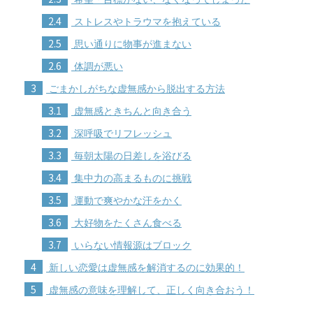
2.4
ストレスやトラウマを抱えている
2.5
思い通りに物事が進まない
2.6
体調が悪い
3
ごまかしがちな虚無感から脱出する方法
3.1
虚無感ときちんと向き合う
3.2
深呼吸でリフレッシュ
3.3
毎朝太陽の日差しを浴びる
3.4
集中力の高まるものに挑戦
3.5
運動で爽やかな汗をかく
3.6
大好物をたくさん食べる
3.7
いらない情報源はブロック
4
新しい恋愛は虚無感を解消するのに効果的！
5
虚無感の意味を理解して、正しく向き合おう！