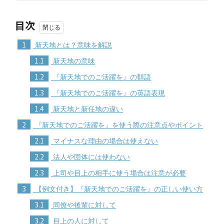
目次
1
新天地とは？意味を解説
1.1
新天地の意味
1.2
『新天地でのご活躍を』の類語
1.3
『新天地でのご活躍を』の英語表現
1.4
新天地と新任地の違い
2
『新天地でのご活躍を』を使う際の注意点やポイント
2.1
マイナスな理由の場合は使えない
2.2
法人や団体には使わない
2.3
上司や目上の相手に使う場合は注意が必要
3
【例文付き】『新天地でのご活躍を』の正しい使い方
3.1
同僚や後輩に対して
3.2
目上の人に対して