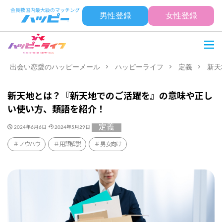
男性登録
女性登録
出会い恋愛のハッピーメール
ハッピーライフ
定義
新天
新天地とは？『新天地でのご活躍を』の意味や正し
い使い方、類語を紹介！
定義
2024年6月6日
2024年5月29日
ノウハウ
用語解説
男女向け