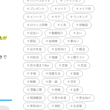
パワースポット
ファッション
プレゼント
メイク
メイク術
メンヘラ
モテ
ランキング
ロマンス詐欺
人気
体験談
出会い
動画紹介
占い
もが
原因
吉崎綾
夢占い
女の本音
女性向け
婚活
きで
対処法
復縁
心理テスト
恋の溜まりBar
恋愛
恋活
手相
改善方法
星座
映画
歌・曲
浮気
深層心理
特徴
生態
用語解説
男の本音
男女向け
男性向け
相性
石言葉