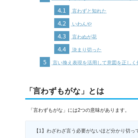
4.1
言わずと知れた
4.2
いわんや
4.3
言わぬが花
4.4
決まり切った
5
言い換え表現を活用して意図を正しく
「言わずもがな」とは
「言わずもがな」には2つの意味があります。
【1】わざわざ言う必要がないほど分かり切っ