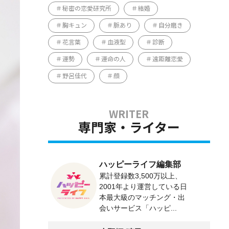
秘密の恋愛研究所
結婚
胸キュン
脈あり
自分磨き
花言葉
血液型
診断
運勢
運命の人
遠距離恋愛
野呂佳代
顔
専門家・ライター
ハッピーライフ編集部
累計登録数3,500万以上、
2001年より運営している日
本最大級のマッチング・出
会いサービス「ハッピ...