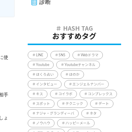
診断
おすすめタグ
LINE
SNS
Webドラマ
に使
Youtube
Youtubeチャンネル
ほくろ占い
ほのか
インタビュー
エンジェルナンバー
相手
キス
コイラボ
コンプレックス
スポット
テクニック
デート
ナジャ・グランディーバ
ネタ
しょ
ノウハウ
ハッピーメール