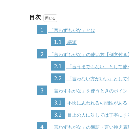
目次
1
「言わずもがな」とは
1.1
語源
2
「言わずもがな」の使い方【例文付き
2.1
「言うまでもない」として使
2.2
「言わない方がいい」として
3
「言わずもがな」を使うときのポイン
3.1
不快に思われる可能性がある
3.2
目上の人に対しては丁寧にす
4
「言わずもがな」の類語・言い換え表