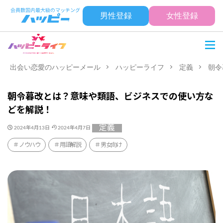
男性登録
女性登録
出会い恋愛のハッピーメール
ハッピーライフ
定義
朝令
朝令暮改とは？意味や類語、ビジネスでの使い方な
どを解説！
定義
2024年4月13日
2024年4月7日
ノウハウ
用語解説
男女向け