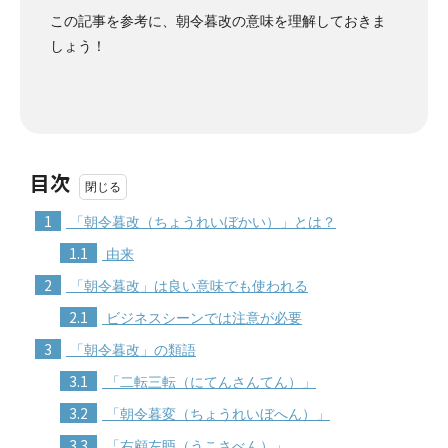
この記事を参考に、朝令暮改の意味を理解しておきま
しょう！
目次
1
「朝令暮改（ちょうれいぼかい）」とは？
1.1
由来
2
「朝令暮改」は良い意味でも使われる
2.1
ビジネスシーンでは注意が必要
3
「朝令暮改」の類語
3.1
「二転三転（にてんさんてん）」
3.2
「朝令暮変（ちょうれいぼへん）」
3.3
「右顧左眄（うこさべん）」