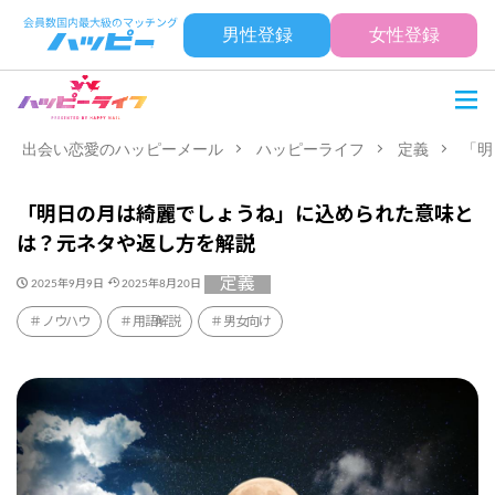
男性登録
女性登録
出会い恋愛のハッピーメール
ハッピーライフ
定義
「明
「明日の月は綺麗でしょうね」に込められた意味と
は？元ネタや返し方を解説
定義
2025年9月9日
2025年8月20日
ノウハウ
用語解説
男女向け