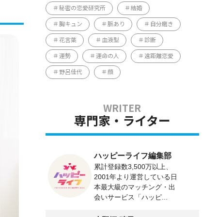
秘密の恋愛研究所
結婚
胸キュン
脈あり
自分磨き
花言葉
血液型
診断
運勢
運命の人
遠距離恋愛
野呂佳代
顔
専門家・ライター
ハッピーライフ編集部
累計登録数3,500万以上、
2001年より運営している日
本最大級のマッチング・出
会いサービス「ハッピ...