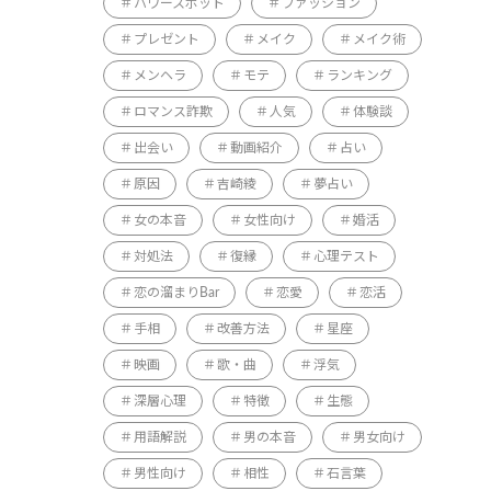
パワースポット
ファッション
プレゼント
メイク
メイク術
メンヘラ
モテ
ランキング
ロマンス詐欺
人気
体験談
出会い
動画紹介
占い
原因
吉崎綾
夢占い
女の本音
女性向け
婚活
対処法
復縁
心理テスト
恋の溜まりBar
恋愛
恋活
手相
改善方法
星座
映画
歌・曲
浮気
深層心理
特徴
生態
用語解説
男の本音
男女向け
男性向け
相性
石言葉