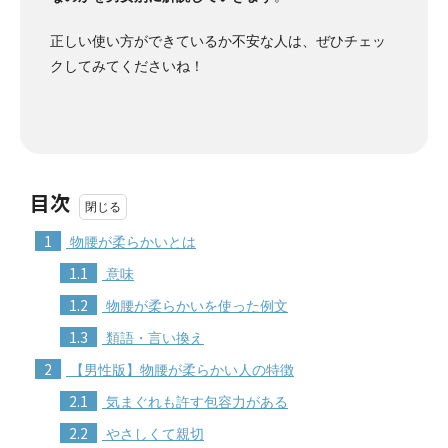
正しい使い方ができているか不安な人は、ぜひチェッ
クしてみてくださいね！
目次
1
物腰が柔らかいとは
1.1
意味
1.2
物腰が柔らかいを使った例文
1.3
類語・言い換え
2
【男性版】物腰が柔らかい人の特徴
2.1
気まぐれも許す包容力がある
2.2
やさしくて親切