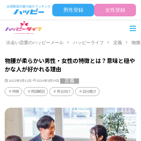
男性登録
女性登録
出会い恋愛のハッピーメール
ハッピーライフ
定義
物腰
物腰が柔らかい男性・女性の特徴とは？意味と穏や
かな人が好かれる理由
定義
2022年3月11日
2024年3月19日
特徴
用語解説
男女向け
自分磨き