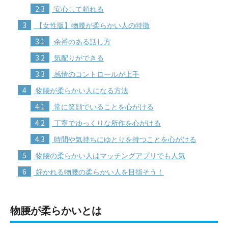
2.3
安心して頼れる
3
【女性版】物腰が柔らかい人の特徴
3.1
余裕のある話し方
3.2
気配りができる
3.3
感情のコントロールが上手
4
物腰が柔らかい人になる方法
4.1
常に笑顔でいることを心がける
4.2
丁寧でゆっくりな所作を心がける
4.3
時間や気持ちにゆとりを持つことを心がける
5
物腰の柔らかい人はマッチングアプリでも人気
6
好かれる物腰の柔らかい人を目指そう！
物腰が柔らかいとは