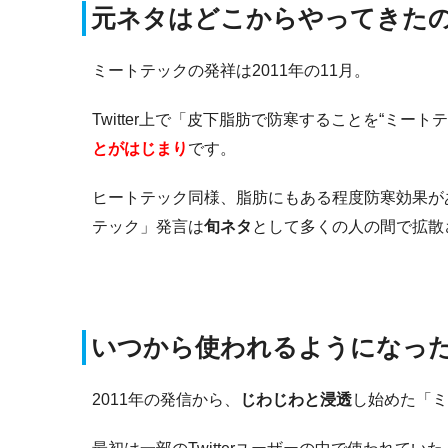
元ネタはどこからやってきた
ミートテックの発祥は2011年の11月。
Twitter上で「皮下脂肪で防寒することを“ミ
とがはじまり
です。
ヒートテック同様、脂肪にもある程度防寒効果が
テック」発言は
旬ネタ
として多くの人の間で拡散
いつから使われるようになっ
2011年の発信から、
じわじわと浸透
し始めた「ミ