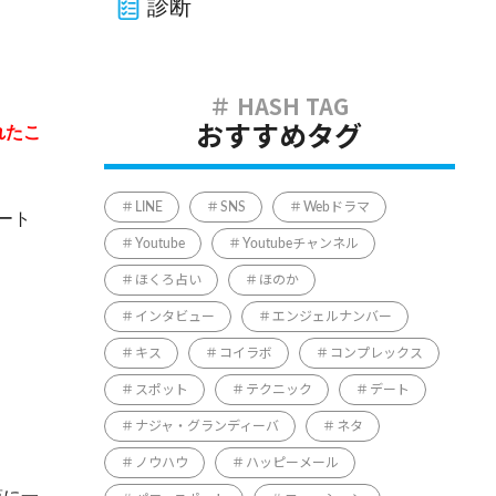
診断
れたこ
おすすめタグ
LINE
SNS
Webドラマ
ート
Youtube
Youtubeチャンネル
ほくろ占い
ほのか
インタビュー
エンジェルナンバー
キス
コイラボ
コンプレックス
スポット
テクニック
デート
ナジャ・グランディーバ
ネタ
ノウハウ
ハッピーメール