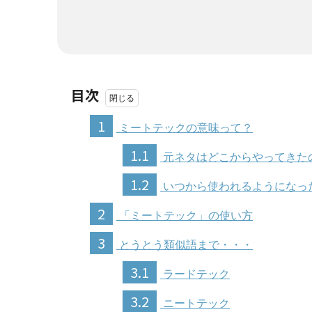
目次
1
ミートテックの意味って？
1.1
元ネタはどこからやってきた
1.2
いつから使われるようになっ
2
「ミートテック」の使い方
3
とうとう類似語まで・・・
3.1
ラードテック
3.2
ニートテック