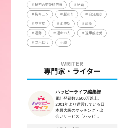
秘密の恋愛研究所
結婚
胸キュン
脈あり
自分磨き
花言葉
血液型
診断
運勢
運命の人
遠距離恋愛
野呂佳代
顔
専門家・ライター
ハッピーライフ編集部
累計登録数3,500万以上、
2001年より運営している日
本最大級のマッチング・出
会いサービス「ハッピ...