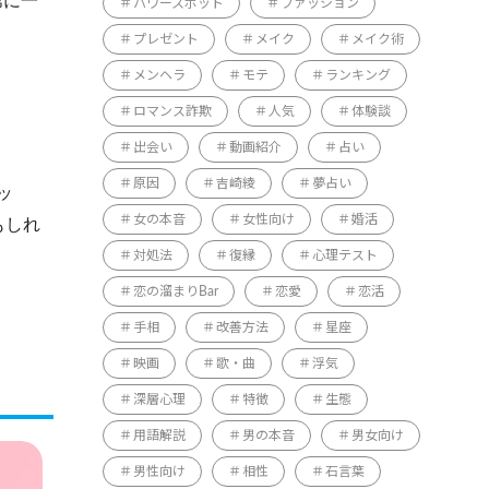
第に一
パワースポット
ファッション
プレゼント
メイク
メイク術
メンヘラ
モテ
ランキング
ロマンス詐欺
人気
体験談
出会い
動画紹介
占い
原因
吉崎綾
夢占い
ッ
女の本音
女性向け
婚活
もしれ
対処法
復縁
心理テスト
恋の溜まりBar
恋愛
恋活
手相
改善方法
星座
映画
歌・曲
浮気
深層心理
特徴
生態
用語解説
男の本音
男女向け
男性向け
相性
石言葉