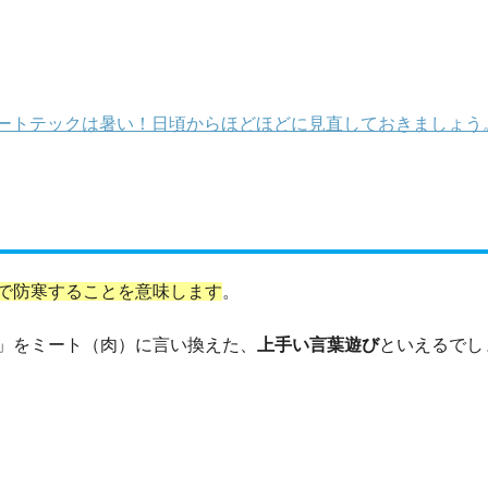
ートテックは暑い！日頃からほどほどに見直しておきましょう
で防寒することを意味します
。
」をミート（肉）に言い換えた、
上手い言葉遊び
といえるでし