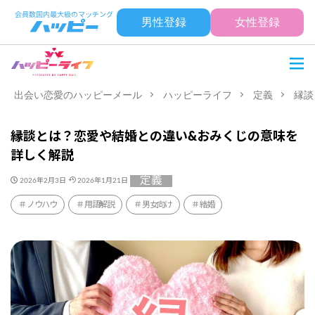
男性登録
女性登録
出会い恋愛のハッピーメール
ハッピーライフ
定義
縁談
縁談とは？恋愛や結婚との違い&おみくじの意味を
詳しく解説
定義
2026年2月3日
2026年1月21日
ノウハウ
用語解説
男女向け
結婚