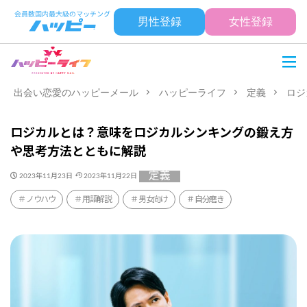
男性登録
女性登録
出会い恋愛のハッピーメール
ハッピーライフ
定義
ロジ
ロジカルとは？意味をロジカルシンキングの鍛え方
や思考方法とともに解説
定義
2023年11月23日
2023年11月22日
ノウハウ
用語解説
男女向け
自分磨き