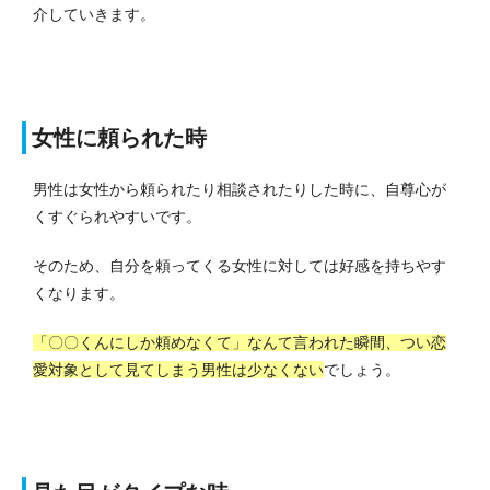
介していきます。
女性に頼られた時
男性は女性から頼られたり相談されたりした時に、自尊心が
くすぐられやすいです。
そのため、自分を頼ってくる女性に対しては好感を持ちやす
くなります。
「〇〇くんにしか頼めなくて」なんて言われた瞬間、つい恋
愛対象として見てしまう男性は少なくない
でしょう。