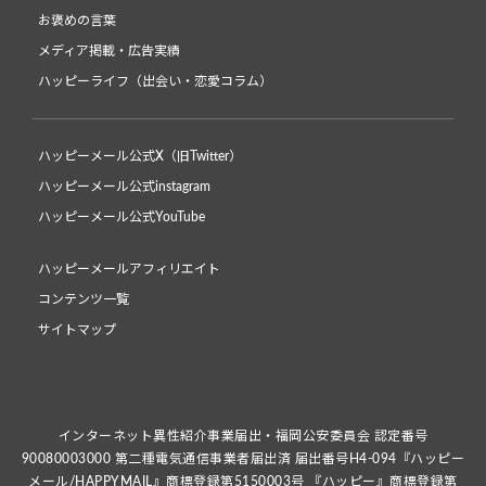
お褒めの言葉
メディア掲載・広告実績
ハッピーライフ（出会い・恋愛コラム）
ハッピーメール公式X（旧Twitter）
ハッピーメール公式instagram
ハッピーメール公式YouTube
ハッピーメールアフィリエイト
コンテンツ一覧
サイトマップ
インターネット異性紹介事業届出・福岡公安委員会 認定番号
90080003000 第二種電気通信事業者届出済 届出番号H4-094『ハッピー
メール/HAPPYMAIL』商標登録第5150003号 『ハッピー』商標登録第