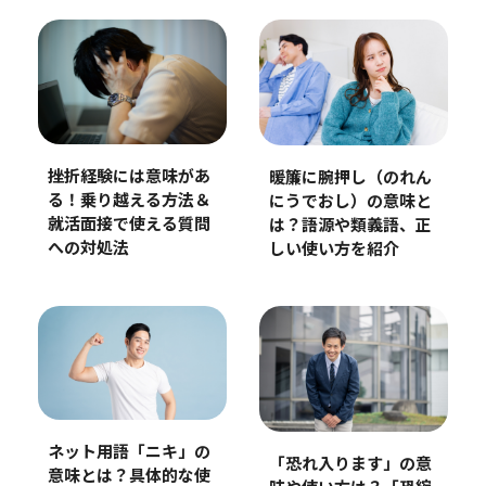
挫折経験には意味があ
暖簾に腕押し（のれん
る！乗り越える方法＆
にうでおし）の意味と
就活面接で使える質問
は？語源や類義語、正
への対処法
しい使い方を紹介
ネット用語「ニキ」の
「恐れ入ります」の意
意味とは？具体的な使