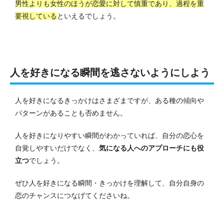
男性よりも女性のほうが恋愛に対して慎重であり、過程を重
要視している
といえるでしょう。
人を好きになる瞬間を逃さないようにしよう
人を好きになるきっかけはさまざまですが、ある種の傾向や
パターンがあることも否めません。
人を好きになりやすい瞬間がわかっていれば、自分の恋心を
自覚しやすいだけでなく、
気になる人へのアプローチにも役
立つ
でしょう。
ぜひ人を好きになる瞬間・きっかけを理解して、自分自身の
恋のチャンスにつなげてくださいね。