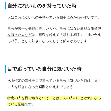
自分にないものを持っていた時
人は自分にないものを持っている相手に惹かれやすいです。
自分が苦手な分野に詳しい人や、自分にはない新鮮な価値観
を持った人など
は、尊敬を超えて「頼れる相手」「補い合え
る相手」として好きになってしまう傾向があります。
目で追っている自分に気づいた時
ある特定の異性を目で追っている自分に気づいた時は、まさ
に人を好きになった瞬間といえるでしょう。
特定の人を目で追うということは、その人のことが気になっ
ている証拠
です。