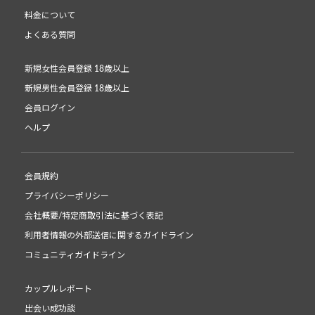
料金について
よくある質問
新規女性会員登録 18歳以上
新規男性会員登録 18歳以上
会員ログイン
ヘルプ
会員規約
プライバシーポリシー
会社概要/特定商取引法に基づく表記
利用者情報の外部送信に関するガイドライン
コミュニティガイドライン
カップルレポート
出会い成功談