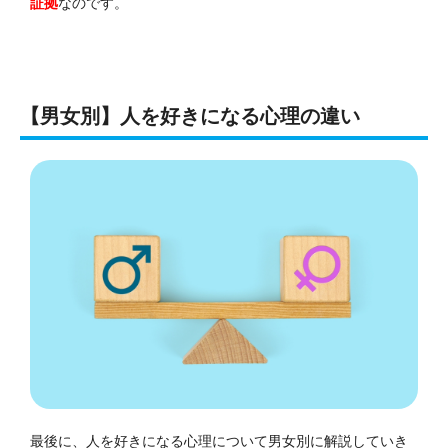
証拠
なのです。
【男女別】人を好きになる心理の違い
最後に、人を好きになる心理について男女別に解説していき