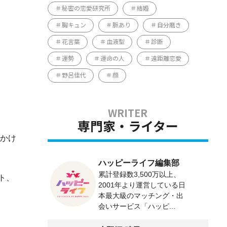
秘密の恋愛研究所
結婚
胸キュン
脈あり
自分磨き
花言葉
血液型
診断
運勢
運命の人
遠距離恋愛
野呂佳代
顔
専門家・ライター
っかけ
ハッピーライフ編集部
累計登録数3,500万以上、
ト、
2001年より運営している日
本最大級のマッチング・出
会いサービス「ハッピ...