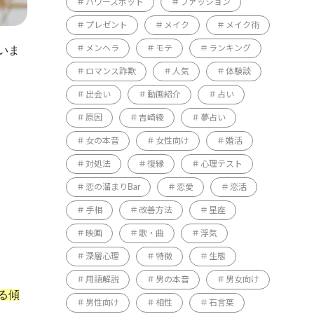
パワースポット
ファッション
プレゼント
メイク
メイク術
いま
メンヘラ
モテ
ランキング
ロマンス詐欺
人気
体験談
出会い
動画紹介
占い
原因
吉崎綾
夢占い
女の本音
女性向け
婚活
対処法
復縁
心理テスト
恋の溜まりBar
恋愛
恋活
手相
改善方法
星座
映画
歌・曲
浮気
深層心理
特徴
生態
用語解説
男の本音
男女向け
る傾
男性向け
相性
石言葉