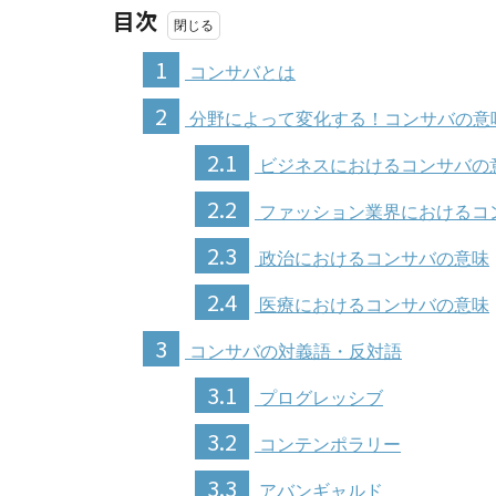
目次
1
コンサバとは
2
分野によって変化する！コンサバの意
2.1
ビジネスにおけるコンサバの
2.2
ファッション業界におけるコ
2.3
政治におけるコンサバの意味
2.4
医療におけるコンサバの意味
3
コンサバの対義語・反対語
3.1
プログレッシブ
3.2
コンテンポラリー
3.3
アバンギャルド