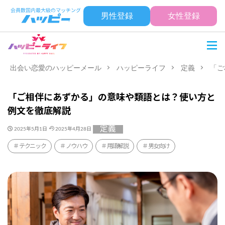
男性登録
女性登録
出会い恋愛のハッピーメール
ハッピーライフ
定義
「ご
「ご相伴にあずかる」の意味や類語とは？使い方と
例文を徹底解説
定義
2025年5月1日
2025年4月28日
テクニック
ノウハウ
用語解説
男女向け