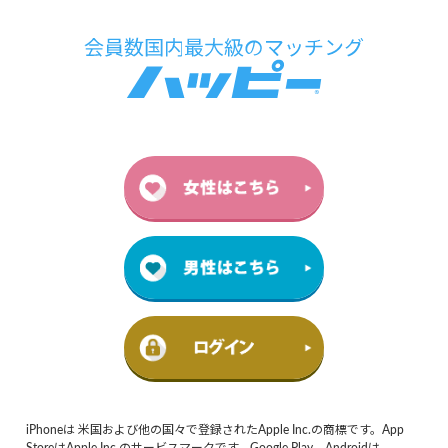
iPhoneは 米国および他の国々で登録されたApple Inc.の商標です。App